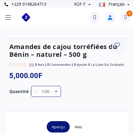
+229 0198264713
XOF F
Français
0
Amandes de cajou torréfiées du
Bénin – naturel – 500 g
(0)
0
Avis
0
Commandes
0
Ajouté À La Liste De Souhaits
5,000.00F
-
+
Quantité :
Aperçu
Avis