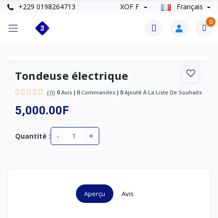
+229 0198264713
XOF F
Français
0
Tondeuse électrique
(0)
0
Avis
0
Commandes
0
Ajouté À La Liste De Souhaits
5,000.00F
-
+
Quantité :
Aperçu
Avis