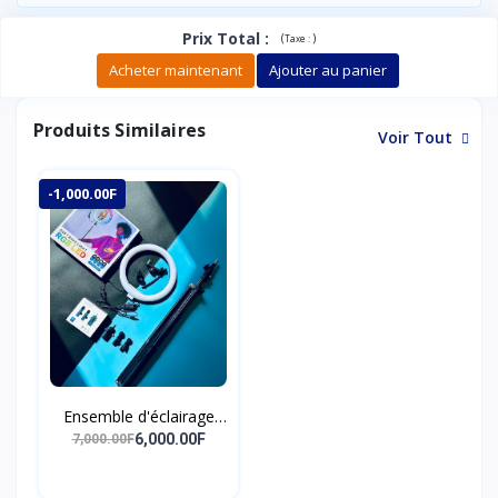
Prix Total
:
(
)
Taxe :
Acheter maintenant
Ajouter au panier
Produits Similaires
Voir Tout
-1,000.00F
Ensemble d'éclairage
photographique
6,000.00F
7,000.00F