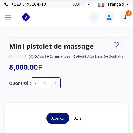
+229 0198264713
XOF F
Français
0
Mini pistolet de massage
(0)
0
Avis
0
Commandes
0
Ajouté À La Liste De Souhaits
8,000.00F
-
+
Quantité :
Aperçu
Avis