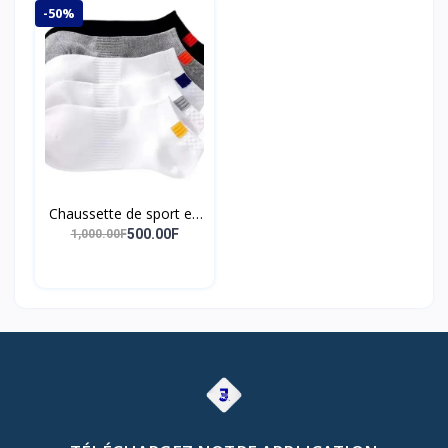
-50%
Chaussette de sport en
polyester respirant
500.00F
1,000.00F