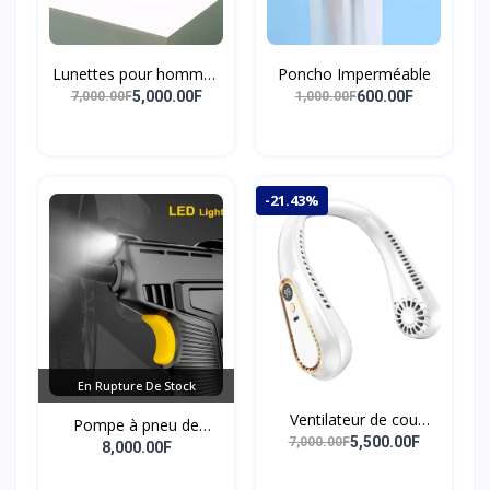
Lunettes pour hommes
Poncho Imperméable
et femmes, anti-lumière
5,000.00F
600.00F
7,000.00F
1,000.00F
bleue
-21.43%
En Rupture De Stock
Ventilateur de cou
Pompe à pneu de
suspendu,
5,500.00F
7,000.00F
pointeur de véhicule
8,000.00F
refroidissement de l'air,
pompe de compresseur
tour de cou personnel,