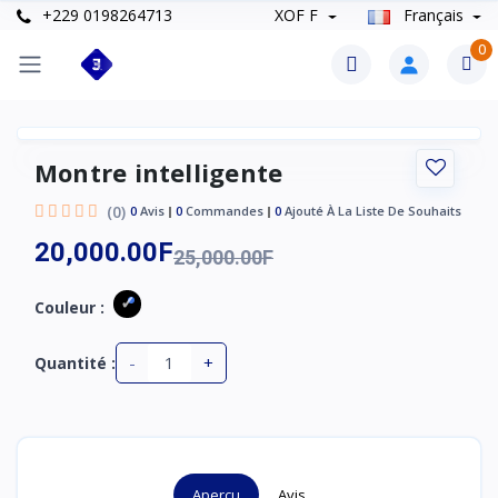
+229 0198264713
XOF F
Français
0
Montre intelligente
(0)
0
Avis
0
Commandes
0
Ajouté À La Liste De Souhaits
20,000.00F
25,000.00F
Couleur :
-
+
Quantité :
Aperçu
Avis