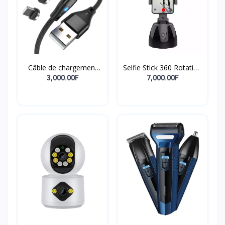
Câble de chargement
Selfie Stick 360 Rotation
magnétique 3 en 1 à 7
Titulaire Robot
3,000.00F
7,000.00F
broches, fourniture
Caméraman
professionnelle,
accessoires de
chargement de
téléphone, câble de
chargement magnétique
puissant à Rotation de
540 degrés