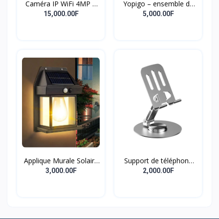
Caméra IP WiFi 4MP à
Yopigo – ensemble de
double objectif Écran
tondeuse à barbe 3 en 1
15,000.00F
5,000.00F
pour hommes, modèle
professionnel de soins
pour hommes
Applique Murale Solaire
Support de téléphone
Extérieure Étanche,
portable
3,000.00F
2,000.00F
Intelligente, Induction,
Filament De Tungstène,
Cour, Jardin, Villa,
Éclairage, Veilleuse,