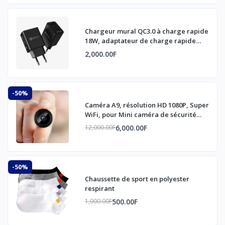
Rotation de 540 degrés
Chargeur mural QC3.0 à charge rapide
18W, adaptateur de charge rapide
pour smartphone, chargeur USB
2,000.00F
-50%
Caméra A9, résolution HD 1080P, Super
WiFi, pour Mini caméra de sécurité
domestique
6,000.00F
12,000.00F
-50%
Chaussette de sport en polyester
respirant
500.00F
1,000.00F