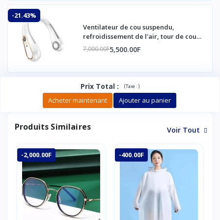
-21.43%
Ventilateur de cou suspendu,
refroidissement de l'air, tour de cou
personnel, Rechargeable par USB
5,500.00F
7,000.00F
Prix Total
:
(
)
Taxe :
Acheter maintenant
Ajouter au panier
Produits Similaires
Voir Tout
-2,000.00F
-400.00F