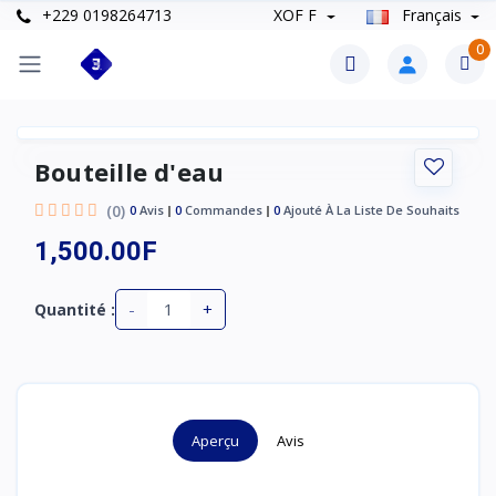
+229 0198264713
XOF F
Français
0
Bouteille d'eau
(0)
0
Avis
0
Commandes
0
Ajouté À La Liste De Souhaits
1,500.00F
-
+
Quantité :
Aperçu
Avis