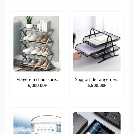
Étagère à chaussures
Support de rangement
avec écurie pour Cisco,
et d'organisation
6,000.00F
6,500.00F
rangement à
multifonctionnel pour
chaussures à 4 niveaux
papier A4, porte-
T1 pour entrée,
documents, livre de
chambre à coucher,
lettres, treillis métallique
capacité d'organisation