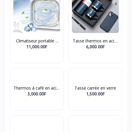
Climatiseur portable 3
Tasse thermos en acier
en 1 USB, petit
inoxydable Ensemble-
11,000.00F
6,000.00F
refroidisseur d'air,
cadeau fiole sous vide
veilleuse LED,
brumisateur d'eau,
humidificateur pour le
bureau et la maison
Thermos à café en acier
Tasse carrée en verre
inoxydable : portable et
3,000.00F
1,500.00F
intelligent