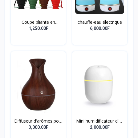
Coupe pliante en
chauffe-eau électrique
silicone
1,250.00F
6,000.00F
Diffuseur d'arômes pour
Mini humidificateur d'air
chambre
à ultrasons
3,000.00F
2,000.00F