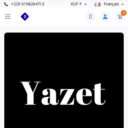
+229 0198264713
XOF F
Français
0