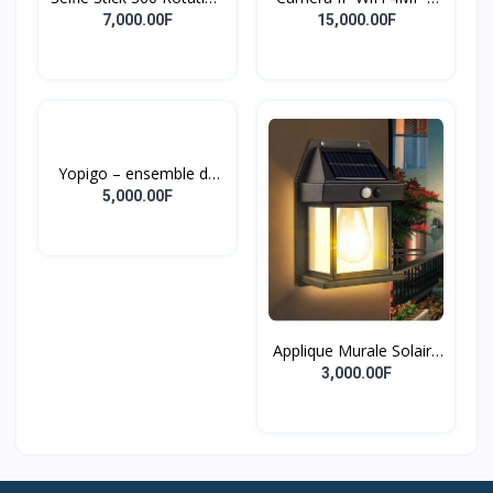
puissant à Rotation de
Titulaire Robot
double objectif Écran
7,000.00F
15,000.00F
540 degrés
Caméraman
Yopigo – ensemble de
tondeuse à barbe 3 en 1
5,000.00F
pour hommes, modèle
professionnel de soins
pour hommes
Applique Murale Solaire
Extérieure Étanche,
3,000.00F
Intelligente, Induction,
Filament De Tungstène,
Cour, Jardin, Villa,
Éclairage, Veilleuse,
Nouveau