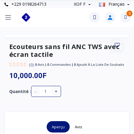
+229 0198264713
XOF F
Français
0
Ecouteurs sans fil ANC TWS avec
écran tactile
(0)
0
Avis
0
Commandes
0
Ajouté À La Liste De Souhaits
10,000.00F
-
+
Quantité :
Aperçu
Avis