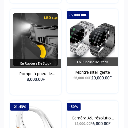
-5,000.00F
En Rupture De Stock
En Rupture De Stock
Montre intelligente
Pompe à pneu de
20,000.00F
25,000.00F
pointeur de véhicule
8,000.00F
pompe de compresseur
d'air portable de haute
endurance
-21.43%
-50%
Caméra A9, résolution
HD 1080P, Super WiFi,
6,000.00F
12,000.00F