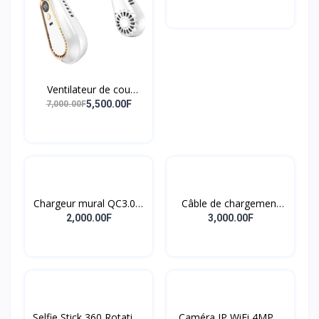
pour Mini caméra de
sécurité domestique
Ventilateur de cou
suspendu,
5,500.00F
7,000.00F
refroidissement de l'air,
tour de cou personnel,
Rechargeable par USB
Chargeur mural QC3.0 à
Câble de chargement
charge rapide 18W,
magnétique 3 en 1 à 7
2,000.00F
3,000.00F
adaptateur de charge
broches, fourniture
rapide pour
professionnelle,
smartphone, chargeur
accessoires de
USB
chargement de
téléphone, câble de
chargement magnétique
Selfie Stick 360 Rotation
Caméra IP WiFi 4MP à