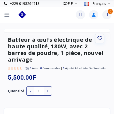
+229 0198264713
XOF F
Français
0
Batteur à œufs électrique de
haute qualité, 180W, avec 2
barres de poudre, 1 pièce, nouvel
arrivage
(0)
0
Avis
0
Commandes
0
Ajouté À La Liste De Souhaits
5,500.00F
-
+
Quantité :