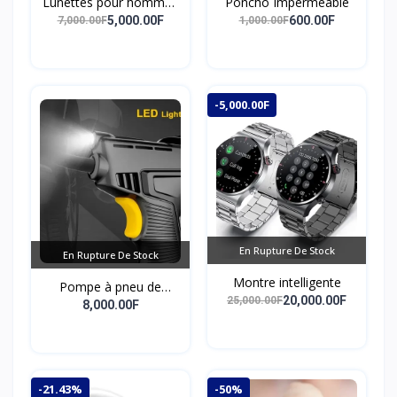
Lunettes pour hommes
Poncho Imperméable
et femmes, anti-lumière
5,000.00F
600.00F
7,000.00F
1,000.00F
bleue
-5,000.00F
En Rupture De Stock
En Rupture De Stock
Montre intelligente
Pompe à pneu de
20,000.00F
25,000.00F
pointeur de véhicule
8,000.00F
pompe de compresseur
d'air portable de haute
endurance
-21.43%
-50%