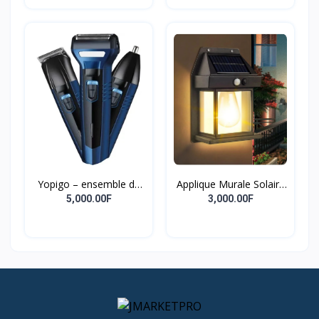
Yopigo – ensemble de
Applique Murale Solaire
tondeuse à barbe 3 en 1
Extérieure Étanche,
5,000.00F
3,000.00F
pour hommes, modèle
Intelligente, Induction,
professionnel de soins
Filament De Tungstène,
pour hommes
Cour, Jardin, Villa,
Éclairage, Veilleuse,
Nouveau