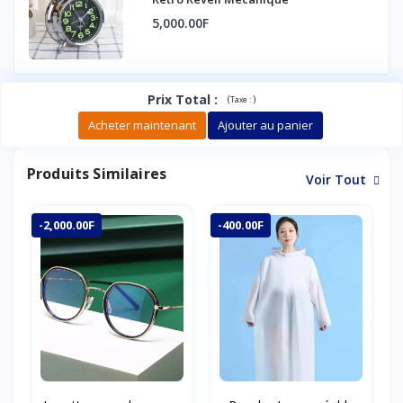
5,000.00F
Prix Total
:
(
)
Taxe :
Acheter maintenant
Ajouter au panier
Produits Similaires
Voir Tout
-2,000.00F
-400.00F