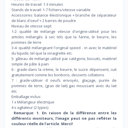
Heures de travail: 1-3 minutes
Stands de travail: 1-7 fichiers/vitesse variable
Accessoires: balance électronique + branche de séparateur
de blanc d'oeuf + 2 barres de poudre
Niveau de vitesse sept:
1-2: qualité de mélange vitesse d'origine-utilisé pour les
articles mélangés à sec tels que la farine, le beurre, les
pommes de terre
3-4: qualité mélangeant l'original speed - in avec le matériel
du liquide, tel que la vinaigrette etc.
5: gâteau de mélange utilisé par catégorie, biscuits, matériel
simple de pâte à pain
6 : grade-dans la crème, le beurre, le sucre dépensent, cuit
gratuitement comme les bonbons, desserts collations
7 : grade-utiliser d oeufs envoyés, glaçage, purée de
pommes de terre, (gras de lait) gaz moussant avec du lait
etc.
Emballage inclus:
1 x Mélangeur électrique
4 x agitateur (2 types)
Remarque: 1. En raison de la différence entre les
différents moniteurs, l'image peut ne pas refléter la
couleur réelle de l'article. Merci!