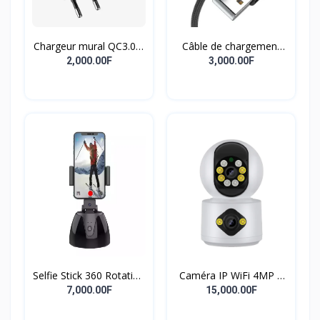
Chargeur mural QC3.0 à
Câble de chargement
charge rapide 18W,
magnétique 3 en 1 à 7
2,000.00F
3,000.00F
adaptateur de charge
broches, fourniture
rapide pour
professionnelle,
smartphone, chargeur
accessoires de
USB
chargement de
téléphone, câble de
chargement magnétique
puissant à Rotation de
540 degrés
Selfie Stick 360 Rotation
Caméra IP WiFi 4MP à
Titulaire Robot
double objectif Écran
7,000.00F
15,000.00F
Caméraman