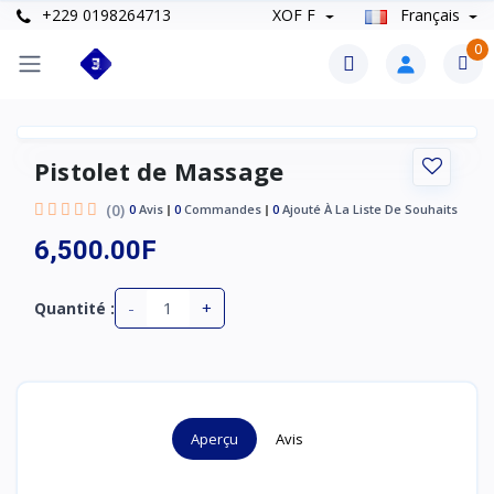
+229 0198264713
XOF F
Français
0
Pistolet de Massage
(0)
0
Avis
0
Commandes
0
Ajouté À La Liste De Souhaits
6,500.00F
-
+
Quantité :
Aperçu
Avis