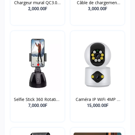
Chargeur mural QC3.0 à
Câble de chargement
charge rapide 18W,
magnétique 3 en 1 à 7
2,000.00F
3,000.00F
adaptateur de charge
broches, fourniture
rapide pour
professionnelle,
smartphone, chargeur
accessoires de
USB
chargement de
téléphone, câble de
chargement magnétique
puissant à Rotation de
540 degrés
Selfie Stick 360 Rotation
Caméra IP WiFi 4MP à
Titulaire Robot
double objectif Écran
7,000.00F
15,000.00F
Caméraman