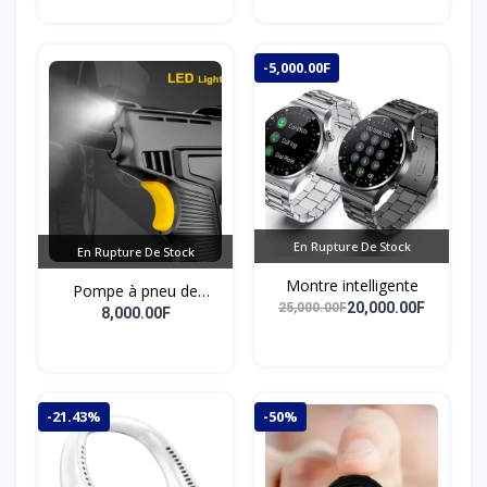
-5,000.00F
En Rupture De Stock
En Rupture De Stock
Montre intelligente
Pompe à pneu de
20,000.00F
25,000.00F
pointeur de véhicule
8,000.00F
pompe de compresseur
d'air portable de haute
endurance
-21.43%
-50%