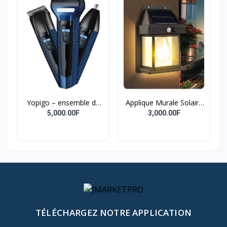
Yopigo – ensemble de
Applique Murale Solaire
tondeuse à barbe 3 en 1
Extérieure Étanche,
5,000.00F
3,000.00F
pour hommes, modèle
Intelligente, Induction,
professionnel de soins
Filament De Tungstène,
pour hommes
Cour, Jardin, Villa,
Éclairage, Veilleuse,
Nouveau
TÉLÉCHARGEZ NOTRE APPLICATION