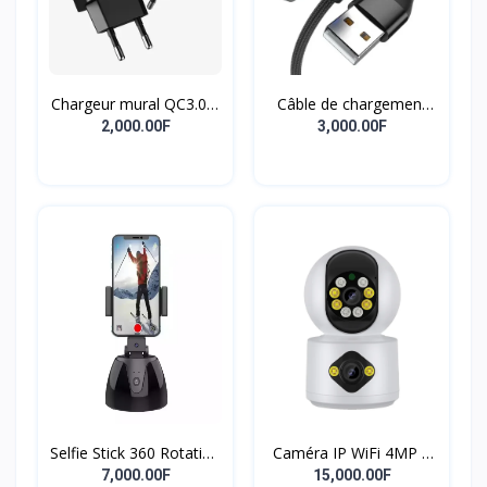
Chargeur mural QC3.0 à
Câble de chargement
charge rapide 18W,
magnétique 3 en 1 à 7
2,000.00F
3,000.00F
adaptateur de charge
broches, fourniture
rapide pour
professionnelle,
smartphone, chargeur
accessoires de
USB
chargement de
téléphone, câble de
chargement magnétique
puissant à Rotation de
540 degrés
Selfie Stick 360 Rotation
Caméra IP WiFi 4MP à
Titulaire Robot
double objectif Écran
7,000.00F
15,000.00F