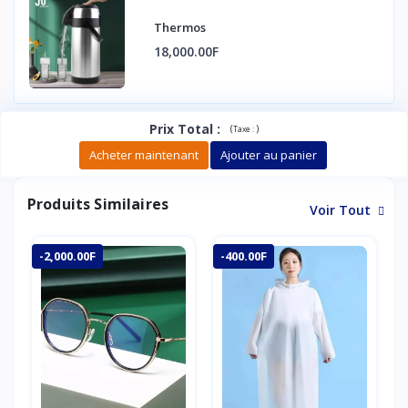
Thermos
18,000.00F
Prix Total
:
(
)
Taxe :
Acheter maintenant
Ajouter au panier
Produits Similaires
Voir Tout
-2,000.00F
-400.00F