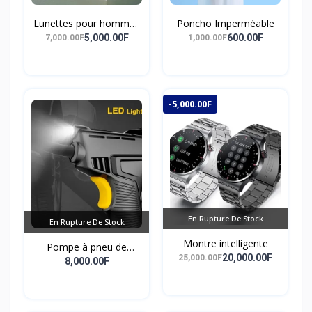
Lunettes pour hommes
Poncho Imperméable
et femmes, anti-lumière
5,000.00F
600.00F
7,000.00F
1,000.00F
bleue
-5,000.00F
En Rupture De Stock
En Rupture De Stock
Montre intelligente
Pompe à pneu de
20,000.00F
25,000.00F
pointeur de véhicule
8,000.00F
pompe de compresseur
d'air portable de haute
endurance