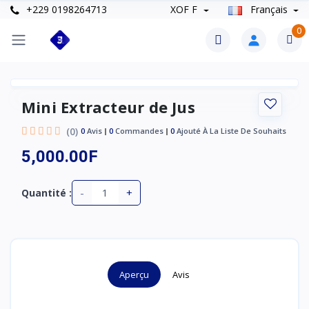
+229 0198264713
XOF F
Français
0
Mini Extracteur de Jus
(0)
0
Avis
0
Commandes
0
Ajouté À La Liste De Souhaits
5,000.00F
-
+
Quantité :
Aperçu
Avis