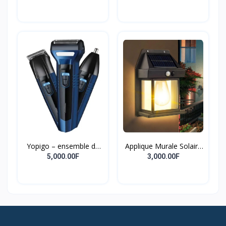
Caméraman
Yopigo – ensemble de
Applique Murale Solaire
tondeuse à barbe 3 en 1
Extérieure Étanche,
5,000.00F
3,000.00F
pour hommes, modèle
Intelligente, Induction,
professionnel de soins
Filament De Tungstène,
pour hommes
Cour, Jardin, Villa,
Éclairage, Veilleuse,
Nouveau