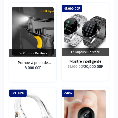
-5,000.00F
En Rupture De Stock
En Rupture De Stock
Montre intelligente
Pompe à pneu de
20,000.00F
25,000.00F
pointeur de véhicule
8,000.00F
pompe de compresseur
d'air portable de haute
endurance
-21.43%
-50%