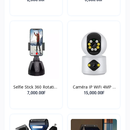
adaptateur de charge
broches, fourniture
rapide pour
professionnelle,
smartphone, chargeur
accessoires de
USB
chargement de
téléphone, câble de
chargement magnétique
puissant à Rotation de
540 degrés
Selfie Stick 360 Rotation
Caméra IP WiFi 4MP à
Titulaire Robot
double objectif Écran
7,000.00F
15,000.00F
Caméraman