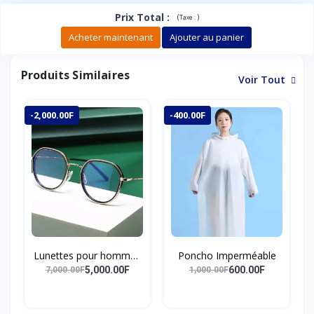
Prix Total
:
(
)
Taxe :
Acheter maintenant
Ajouter au panier
Produits Similaires
Voir Tout
-2,000.00F
-400.00F
Lunettes pour hommes
Poncho Imperméable
et femmes, anti-lumière
5,000.00F
600.00F
7,000.00F
1,000.00F
bleue