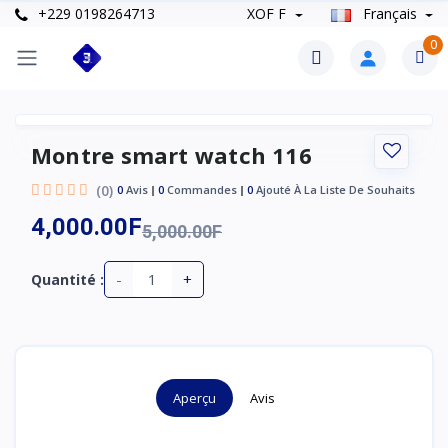
+229 0198264713
XOF F
Français
0
Montre smart watch 116
(0)
0
Avis
0
Commandes
0
Ajouté À La Liste De Souhaits
4,000.00F
5,000.00F
-
+
Quantité :
Aperçu
Avis