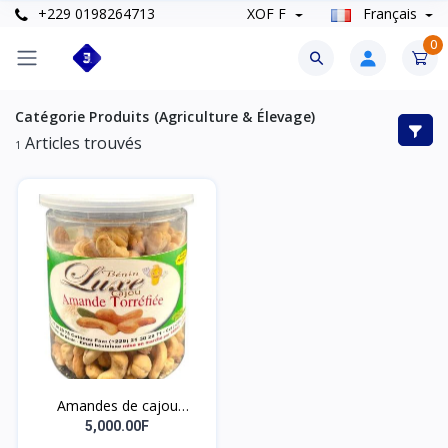
+229 0198264713
XOF F
Français
0
Catégorie
Produits (Agriculture & Élevage)
Articles trouvés
1
Amandes de cajou
torréfiées du Bénin –
5,000.00F
naturel – 500 g